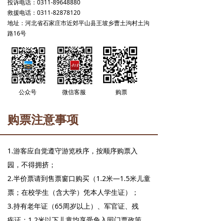
投诉电话：0311-89648880
滑雪场
救援电话：0311-82878120
地址：河北省石家庄市近郊平山县王坡乡曹土沟村土沟
路16号
丛林穿越
黄金谷
藏龙谷
购票
公众号
微信客服
研学之旅
购票注意事项
演出欣赏
游玩推荐路线
1.游客应自觉遵守游览秩序，按顺序购票入
园，不得拥挤；
住在黄金寨
2.半价票请到售票窗口购买（1.2米—1.5米儿童
新闻中心
票；在校学生（含大学）凭本人学生证）；
3.持有老年证（65周岁以上）、军官证、残
加入我们
疾证；1.2米以下儿童均享受免入园门票政策。