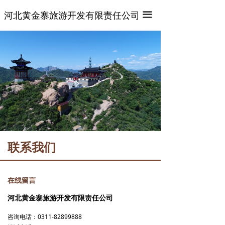
首页
首页
河北黄金寨旅游开发有限责任公司
끀
关于景区
关于景区
麒麟山
视频专区
研学之旅
管式滑道
联系我们
悬壁火车
麒麟山索道
联系我们
百态麒麟园
七彩滑道
在线留言
激流飞渡
河北黄金寨旅游开发有限责任公司
龙梦电轨车
咨询电话：0311-82899888