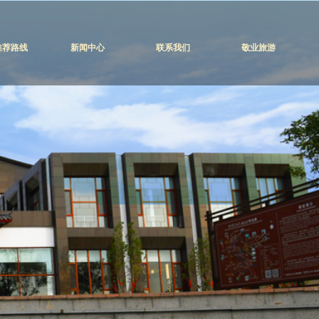
推荐路线
新闻中心
联系我们
敬业旅游